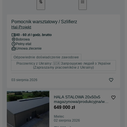
Pomocnik warsztatowy / Szlifierz
Hal-Projekt
40 - 60 zł / godz. brutto
Bobrowa
Pełny etat
Umowa zlecenie
Odpowiednie doświadczenie zawodowe
Pracownicy z Ukrainy: 🇺🇦 Запрошуємо людей з України
(Zapraszamy pracowników z Ukrainy)
03 sierpnia 2026
HALA STALOWA 20x50x5
magazynowa/produkcyjna/war
sztat HAL-PROJEKT
649 000 zł
Mielec
02 sierpnia 2026