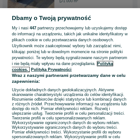
1 000 m²
Dbamy o Twoją prywatność
HALA STALOWA 20x50x5
magazynowa/produkcyjna/war
My i nasi
447
partnerzy przechowujemy lub uzyskujemy dostęp
sztat HAL-PROJEKT
649 000 zł
do informacji na urządzeniu, takich jak unikalne identyfikatory w
plikach cookie w celu przetwarzania danych osobowych.
Krosno
02 sierpnia 2026
Użytkownik może zaakceptować wybory lub zarządzać nimi,
klikając poniżej lub w dowolnym momencie na stronie polityki
1 000 m²
prywatności. Te wybory będą sygnalizowane naszym partnerom
i nie będą miały wpływu na dane przeglądania.
Polityka
cookies,
Polityka Prywatności
HALA STALOWA 20x50x5
Wraz z naszymi partnerami przetwarzamy dane w celu
magazynowa/produkcyjna/war
zapewnienia:
sztat HAL-PROJEKT
649 000 zł
Użycie dokładnych danych geolokalizacyjnych. Aktywne
Nowy Sącz
skanowanie charakterystyki urządzenia do celów identyfikacji.
02 sierpnia 2026
Rozumienie odbiorców dzięki statystyce lub kombinacji danych
z różnych źródeł. Przechowywanie informacji na urządzeniu lub
1 000 m²
dostęp do nich. Pomiar efektywności reklam. Rozwój i
ulepszanie usług. Tworzenie profili w celu personalizacji treści.
Tworzenie profili w celu spersonalizowanych reklam.
Wykorzystywanie ograniczonych danych do wyboru reklam.
Wykorzystywanie ograniczonych danych do wyboru treści.
Pomiar efektywności treści. Wykorzystanie profili do wyboru
spersonalizowanych reklam. Wykorzystywanie profili w celu